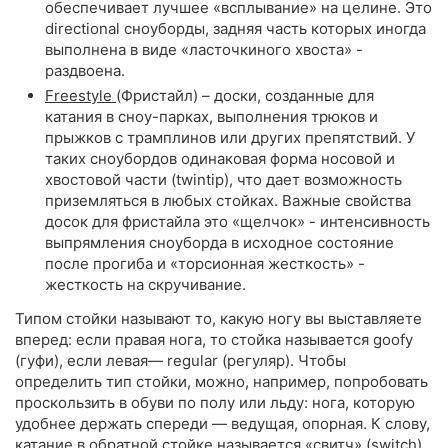
обеспечивает лучшее «всплывание» на целине. Это
directional сноуборды, задняя часть которых иногда
выполнена в виде «ласточкиного хвоста» -
раздвоена.
Freestyle
(Фристайл) – доски, созданные для
катания в сноу-парках, выполнения трюков и
прыжков с трамплинов или других препятствий. У
таких сноубордов одинаковая форма носовой и
хвостовой части (twintip), что дает возможность
приземляться в любых стойках. Важные свойства
досок для фристайла это «щелчок» - интенсивность
выпрямления сноуборда в исходное состояние
после прогиба и «торсионная жесткость» -
жесткость на скручивание.
Типом стойки называют то, какую ногу вы выставляете
вперед: если правая нога, то стойка называется goofy
(гуфи), если левая— regular (регуляр). Чтобы
определить тип стойки, можно, например, попробовать
проскользить в обуви по полу или льду: нога, которую
удобнее держать спереди — ведущая, опорная. К слову,
катание в обратной стойке называется «свитч» (switch).