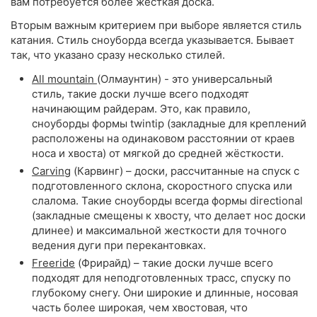
вам потребуется более жесткая доска.
Вторым важным критерием при выборе является стиль
катания. Стиль сноуборда всегда указывается. Бывает
так, что указано сразу несколько стилей.
All mountain
(Олмаунтин) - это универсальный
стиль, такие доски лучше всего подходят
начинающим райдерам. Это, как правило,
сноуборды формы twintip (закладные для креплений
расположены на одинаковом расстоянии от краев
носа и хвоста) от мягкой до средней жёсткости.
Carving
(Карвинг) – доски, рассчитанные на спуск с
подготовленного склона, скоростного спуска или
слалома. Такие сноуборды всегда формы directional
(закладные смещены к хвосту, что делает нос доски
длинее) и максимальной жесткости для точного
ведения дуги при перекантовках.
Freeride
(Фрирайд) – такие доски лучше всего
подходят для неподготовленных трасс, спуску по
глубокому снегу. Они широкие и длинные, носовая
часть более широкая, чем хвостовая, что