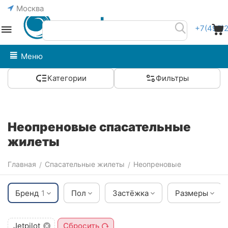
Москва
+7(495)
Меню
Категории
Фильтры
Неопреновые спасательные
жилеты
Главная
Спасательные жилеты
Неопреновые
/
/
Бренд
1
Пол
Застёжка
Размеры
Jetpilot
Сбросить