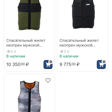
Спасательный жилет
Спасательный жилет
неопрен мужской
неопрен мужской
Jetpilot MAX MILDE FE
Jetpilot RAPH RECON
0.0
0.0
Neo green S23
NEO VEST BLACK
В наличии
В наличии
10 350
₽
9 775
₽
00
00