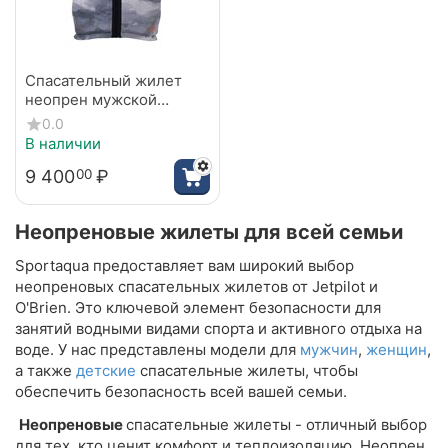
Спасательный жилет
неопрен мужской
Jetpilot Rival Reversible
0.0
FE Neo black/orange S23
В наличии
9 400
₽
00
Неопреновые жилеты для всей семьи
Sportaqua предоставляет вам широкий выбор
неопреновых спасательных жилетов от Jetpilot и
O'Brien. Это ключевой элемент безопасности для
занятий водными видами спорта и активного отдыха на
воде. У нас представлены модели для
мужчин
,
женщин
,
а также
детские
спасательные жилеты, чтобы
обеспечить безопасность всей вашей семьи.
Неопреновые
спасательные жилеты - отличный выбор
для тех, кто ценит комфорт и теплоизоляцию. Неопрен