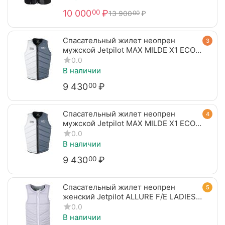
10 000
₽
00
13 900
₽
00
Спасательный жилет неопрен
3
мужской Jetpilot MAX MILDE X1 ECO
VEST CHARCOAL
0.0
В наличии
9 430
₽
00
Спасательный жилет неопрен
4
мужской Jetpilot MAX MILDE X1 ECO
VEST CHARCOAL
0.0
В наличии
9 430
₽
00
Спасательный жилет неопрен
5
женский Jetpilot ALLURE F/E LADIES
ECO VEST LAVENDER
0.0
В наличии