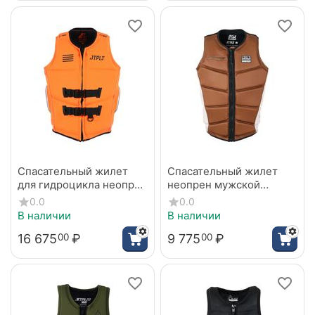
Спасательный жилет
Спасательный жилет
для гидроцикла неопрен
неопрен мужской
мужской Jetpilot RX Vault
Jetpilot JB ONEIL C4 F/E
0.0
0.0
Neo orange S24
ECO VEST RUST
В наличии
В наличии
16 675
₽
9 775
₽
00
00