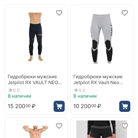
Гидробрюки мужские
Гидробрюки мужские
Jetpilot RX VAULT NEO
Jetpilot RX Vault Neo
PANT BLACK/WHITE
Pants grey S24
0.0
0.0
В наличии
В наличии
15 200
₽
10 200
₽
00
00