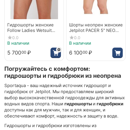
Гидрошорты женские
Шорты неопрен женские
Follow Ladies Wetsuit
Jetpilot PACER 5" NEO
Shorts Purple
SHORT BLACK
0.0
0.0
В наличии
В наличии
5 700
₽
6 100
₽
00
00
Погружайтесь с комфортом:
гидрошорты и гидробрюки из неопрена
Sportaqua - ваш надежный источник гидрошорт и
гидробрюк от Jetpilot. Мы предоставляем широкий
выбор высококачественной гидроодежды для активных
водных видов спорта. Наши
гидрошорты
и
гидробрюки
доступны как для мужчин, так и для женщин, и
обеспечивают комфорт, надежность и защиту в воде.
Гидрошорты и гидробрюки изготовлены из