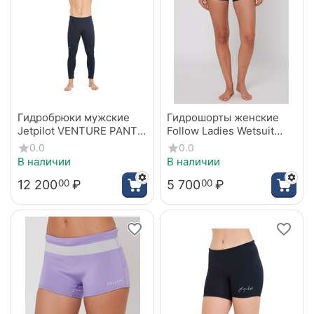
Гидробрюки мужские
Гидрошорты женские
Jetpilot VENTURE PANT
Follow Ladies Wetsuit
Black
Shorts Black
0.0
0.0
В наличии
В наличии
12 200
₽
5 700
₽
00
00