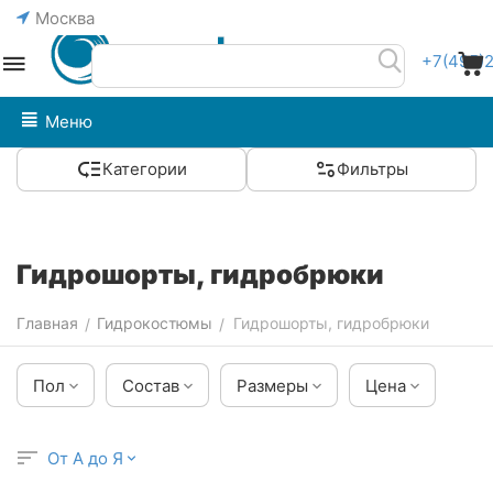
Москва
+7(495)
Меню
Категории
Фильтры
Гидрошорты, гидробрюки
Главная
Гидрокостюмы
Гидрошорты, гидробрюки
/
/
Пол
Состав
Размеры
Цена
От А до Я