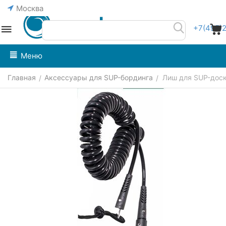
Москва
+7(495)
Меню
Главная
Аксессуары для SUP-бординга
Лиш для SUP-доски
/
/