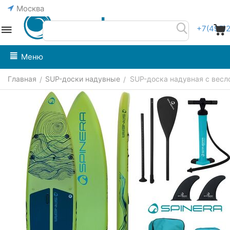
Москва
+7(495)
Меню
Главная
SUP-доски надувные
SUP-доска надувная с веслом
/
/