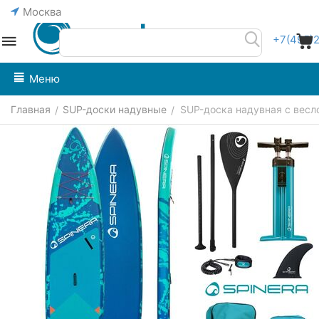
Москва
+7(495)
Меню
Главная
SUP-доски надувные
SUP-доска надувная с весло
/
/