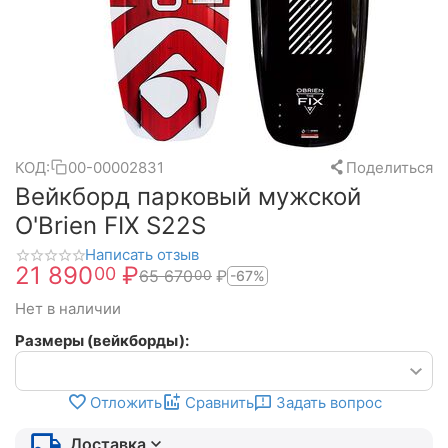
КОД:
00-00002831
Поделиться
Вейкборд парковый мужской
O'Brien FIX S22S
Написать отзыв
21 890
₽
00
65 670
₽
00
-67%
Нет в наличии
Размеры (вейкборды):
Отложить
Сравнить
Задать вопрос
Доставка